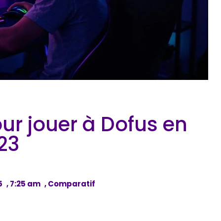
our jouer à Dofus en
23
5
,
7:25 am
,
Comparatif